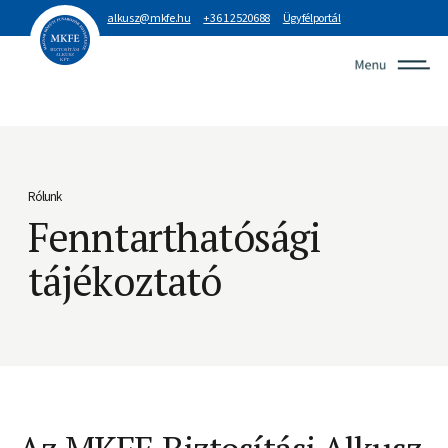
alkusz@mkfe.hu
+36 1 2520688
Ügyfélportál
Rólunk
Fenntarthatósági
tájékoztató