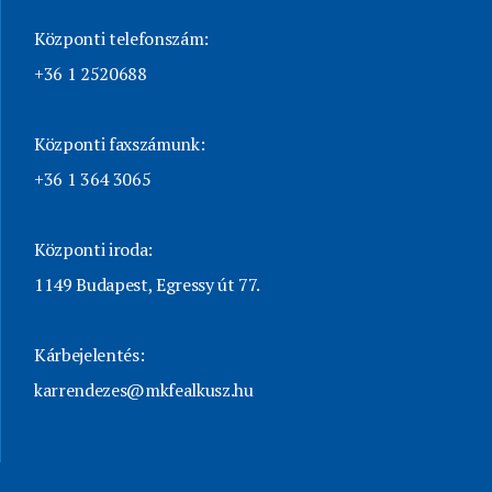
Központi telefonszám:
+36 1 2520688
Központi faxszámunk:
+36 1 364 3065
Központi iroda:
1149 Budapest, Egressy út 77.
Kárbejelentés:
karrendezes@mkfealkusz.hu