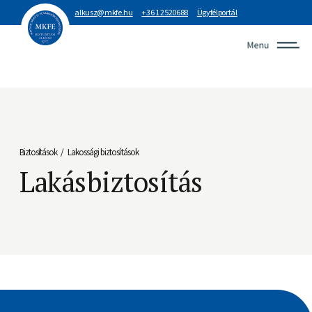
alkusz@mkfe.hu
+36 1 2520688
Ügyfélportál
Biztosítások
Lakossági biztosítások
/
Lakásbiztosítás