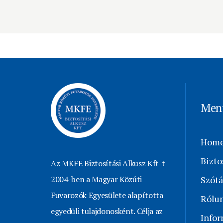
Men
Hom
Bizto
Az MKFE Biztosítási Alkusz Kft-t
2004-ben a Magyar Közúti
Szótá
Fuvarozók Egyesülete alapította
Rólu
egyedüli tulajdonosként. Célja az
Info