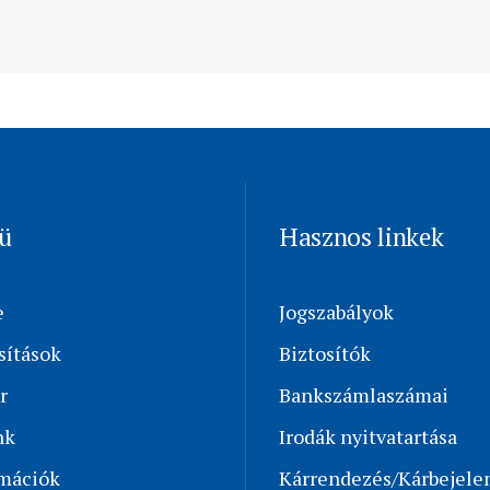
ü
Hasznos linkek
e
Jogszabályok
sítások
Biztosítók
r
Bankszámlaszámai
nk
Irodák nyitvatartása
rmációk
Kárrendezés/Kárbejele