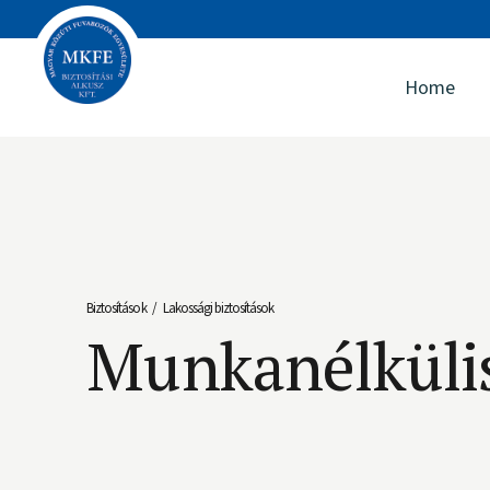
Home
Biztosítások
Lakossági biztosítások
/
Munkanélkülis