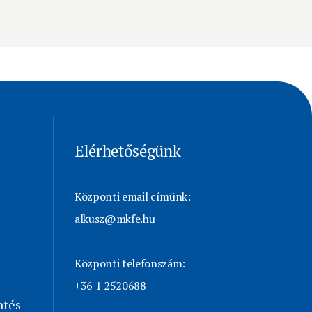
Elérhetőségünk
Központi email címünk:
alkusz@mkfe.hu
Központi telefonszám:
+36 1 2520688
ntés