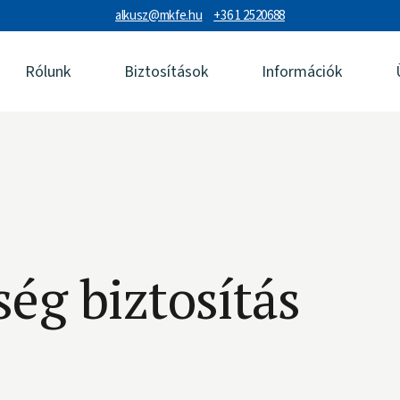
alkusz@mkfe.hu
+36 1 2520688
Rólunk
Biztosítások
Információk
ég biztosítás