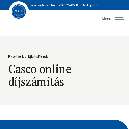
alkusz@mkfe.hu
+36 1 2520688
Ügyfélportál
Biztosítások
Díjkalkulátorok
/
Casco online
díjszámítás