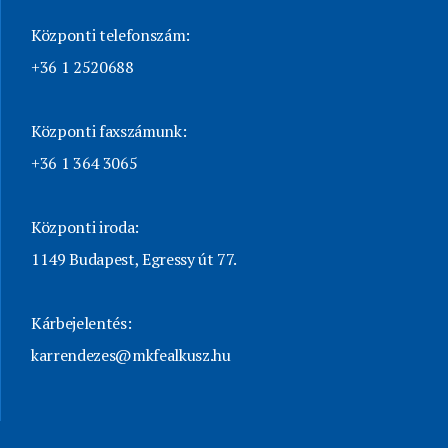
Központi telefonszám:
+36 1 2520688
Központi faxszámunk:
+36 1 364 3065
Központi iroda:
1149 Budapest, Egressy út 77.
Kárbejelentés:
karrendezes@mkfealkusz.hu