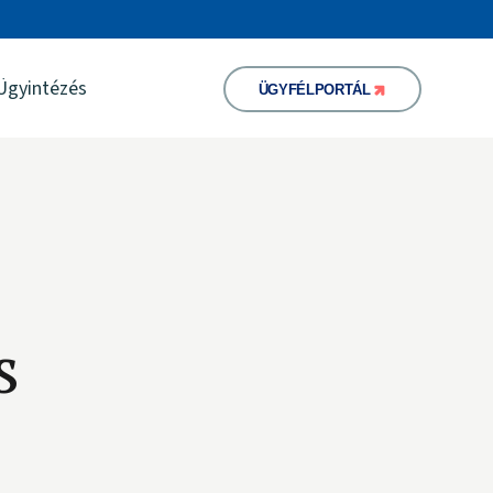
Ügyintézés
ÜGYFÉLPORTÁL
s