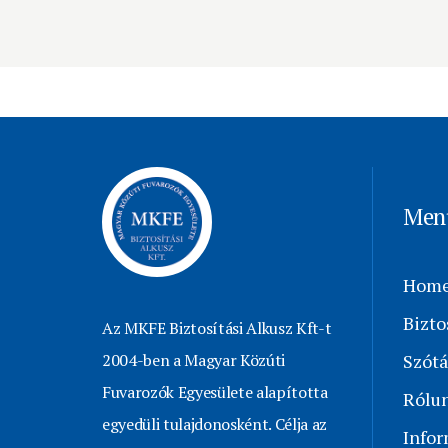
Men
Hom
Bizto
Az MKFE Biztosítási Alkusz Kft-t
2004-ben a Magyar Közúti
Szótá
Fuvarozók Egyesülete alapította
Rólu
egyedüli tulajdonosként. Célja az
Info