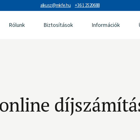
alkusz@mkfe.hu
+36 1 2520688
Rólunk
Biztosítások
Információk
online díjszámítá