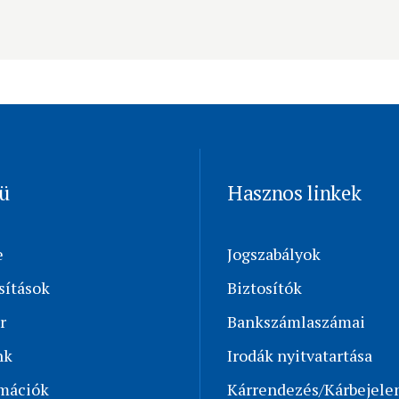
ü
Hasznos linkek
e
Jogszabályok
sítások
Biztosítók
r
Bankszámlaszámai
nk
Irodák nyitvatartása
rmációk
Kárrendezés/Kárbejele