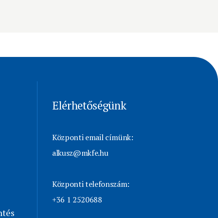
Elérhetőségünk
Központi email címünk:
alkusz@mkfe.hu
Központi telefonszám:
+36 1 2520688
ntés