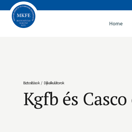
Home
Biztosítások
Díjkalkulátorok
/
Kgfb és Casco 