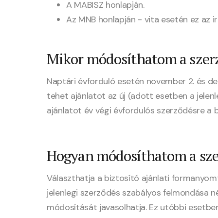
A MABISZ honlapján.
Az MNB honlapján - vita esetén ez az i
Mikor módosíthatom a sze
Naptári évforduló esetén november 2. és dec
tehet ajánlatot az új (adott esetben a jelen
ajánlatot év végi évfordulós szerződésre a 
Hogyan módosíthatom a sz
Választhatja a biztosító ajánlati formanyomt
jelenlegi szerződés szabályos felmondása nél
módosítását javasolhatja. Ez utóbbi esetben