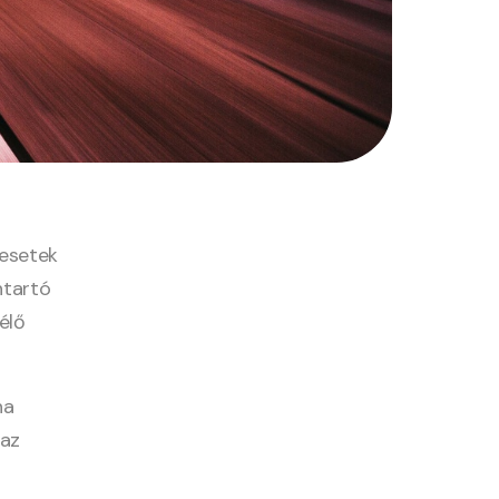
 esetek
ntartó
élő
ha
 az