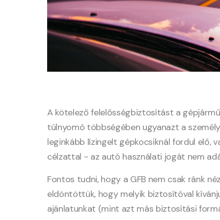
A kötelező felelősségbiztosítást a gépjárm
túlnyomó többségében ugyanazt a személyt 
leginkább lízingelt gépkocsiknál fordul elő,
célzattal - az autó használati jogát nem adás
Fontos tudni, hogy a GFB nem csak ránk nézve
eldöntöttük, hogy melyik biztosítóval kívánj
ajánlatunkat (mint azt más biztosítási form