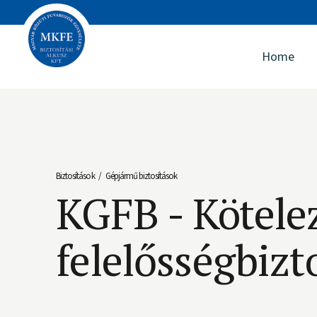
Home
Biztosítások
Gépjármű biztosítások
/
KGFB - Kötele
felelősségbizt