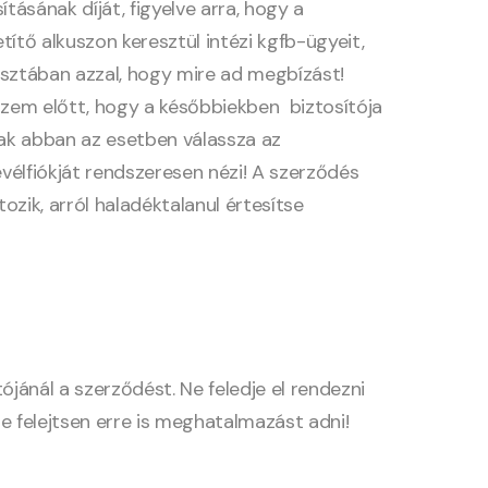
ításának díját, figyelve arra, hogy a
ítő alkuszon keresztül intézi kgfb-ügyeit,
isztában azzal, hogy mire ad megbízást!
szem előtt, hogy a későbbiekben biztosítója
ak abban az esetben válassza az
vélfiókját rendszeresen nézi! A szerződés
ik, arról haladéktalanul értesítse
jánál a szerződést. Ne feledje el rendezni
ne felejtsen erre is meghatalmazást adni!