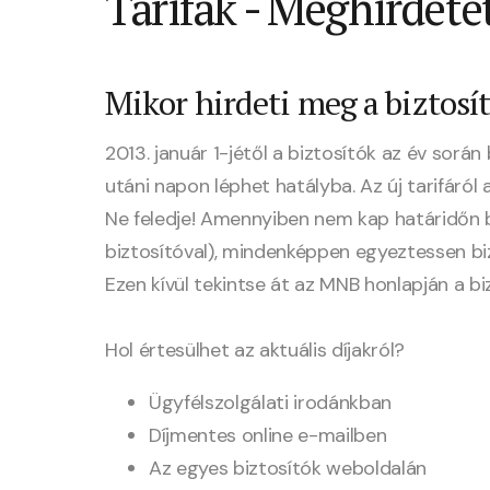
Tarifák - Meghirdete
Mikor hirdeti meg a biztosít
2013. január 1-jétől a biztosítók az év sorá
utáni napon léphet hatályba. Az új tarifáról
Ne feledje! Amennyiben nem kap határidőn be
biztosítóval), mindenképpen egyeztessen bizt
Ezen kívül tekintse át az MNB honlapján a
bi
Hol értesülhet az aktuális díjakról?
Ügyfélszolgálati irodánkban
Díjmentes online e-mailben
Az egyes biztosítók weboldalán