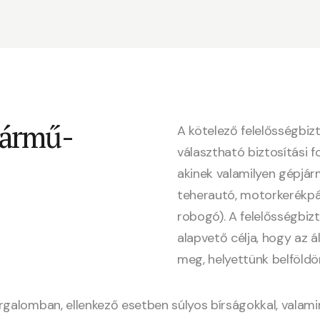
jármű-
A kötelező felelősségbiz
választható biztosítási f
akinek valamilyen gépjá
teherautó, motorkerékpár
robogó). A felelősségbiz
alapvető célja, hogy az 
meg, helyettünk belföldö
orgalomban, ellenkező esetben súlyos bírságokkal, valam