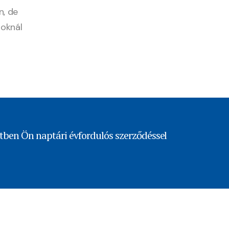
n, de
roknál
ttben Ön naptári évfordulós szerződéssel