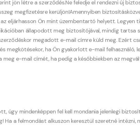
rint jön létre a szerződés.Ne feledje el rendezni új biztos
összeg megfizetésre kerüljön!Amennyiben biztosításközvet
y az eljárhasson Ön mint üzembentartó helyett. Legyen t
ációban állapodott meg biztosítójával, mindig tartsa 
 szerződéskor megadott e-mail címre küld meg. Ezért cs
 megkötésekor, ha Ön gyakorlott e-mail felhasználó, le
 meg e-mail címét, ha pedig a későbbiekben az megváltoz
, úgy mindenképpen fel kell mondania jelenlegi biztosító
g! Ha a felmondást alkuszon keresztül szeretné intézni, 