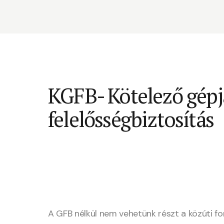
KGFB- Kötelező gép
felelősségbiztosítás
A GFB nélkül nem vehetünk részt a közúti f