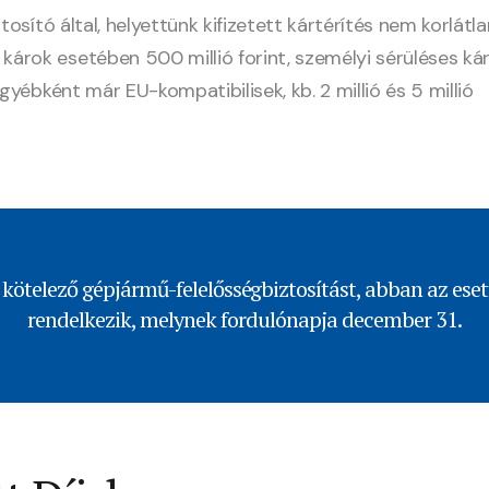
tosító által, helyettünk kifizetett kártérítés nem korlátla
árok esetében 500 millió forint, személyi sérüléses ká
gyébként már EU-kompatibilisek, kb. 2 millió és 5 millió
 kötelező gépjármű-felelősségbiztosítást, abban az ese
rendelkezik, melynek fordulónapja december 31.