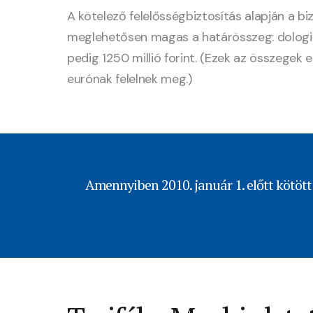
A kötelező felelősségbiztosítás alapján a biz
meglehetősen magas a határösszeg: dologi k
pedig 1250 millió forint. (Ezek az összegek e
eurónak felelnek meg.)
Amennyiben 2010. január 1. előtt kötött