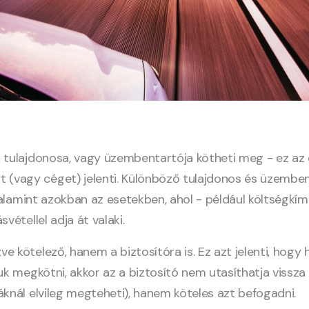
ű tulajdonosa, vagy üzembentartója kötheti meg - ez az
(vagy céget) jelenti. Különböző tulajdonos és üzembe
 valamint azokban az esetekben, ahol - például költségkím
vétellel adja át valaki.
 kötelező, hanem a biztosítóra is. Ez azt jelenti, hogy 
uk megkötni, akkor az a biztosító nem utasíthatja vissza
áknál elvileg megteheti), hanem köteles azt befogadni.