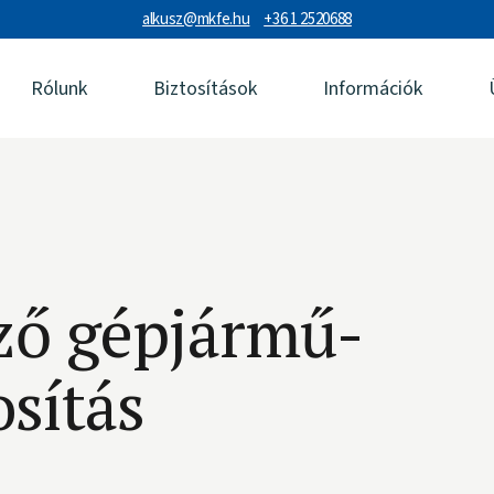
alkusz@mkfe.hu
+36 1 2520688
Rólunk
Biztosítások
Információk
ző gépjármű-
osítás