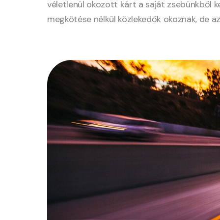
véletlenül okozott kárt a saját zsebünkből k
megkötése nélkül közlekedők okoznak, de az