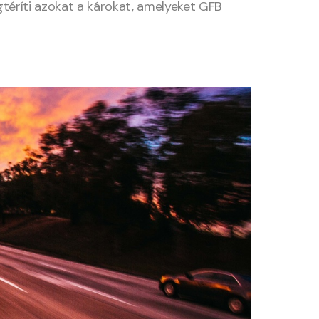
gtéríti azokat a károkat, amelyeket GFB