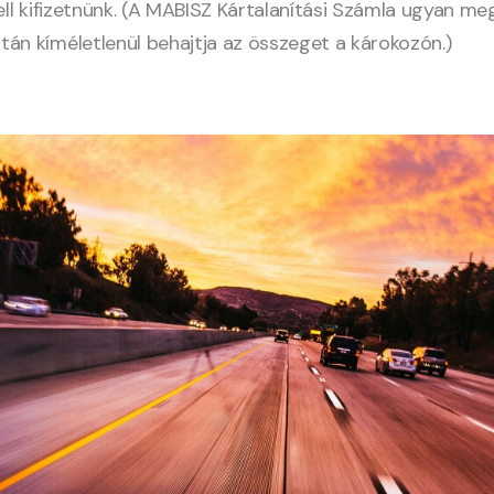
ell kifizetnünk. (A MABISZ Kártalanítási Számla ugyan me
tán kíméletlenül behajtja az összeget a károkozón.)