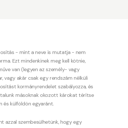
tosítás - mint a neve is mutatja - nem
orma. Ezt mindenkinek meg kell kötnie,
rműve van (legyen az személy- vagy
, vagy akár csak egy rendszám nélküli
tosítást kormányrendelet szabályozza, és
általunk másoknak okozott károkat térítse
n és külföldön egyaránt.
int azzal szembesülhetünk, hogy egy