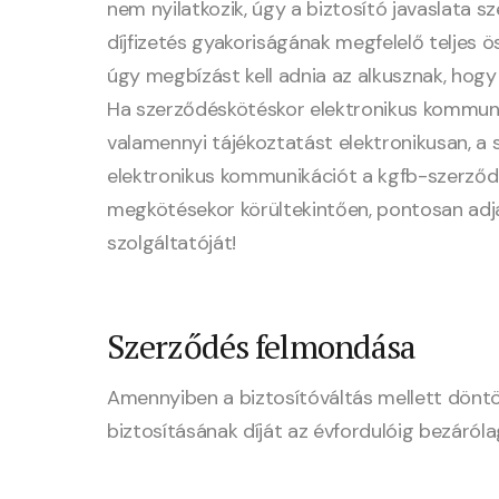
nem nyilatkozik, úgy a biztosító javaslata sze
díjfizetés gyakoriságának megfelelő teljes 
úgy megbízást kell adnia az alkusznak, hog
Ha szerződéskötéskor elektronikus kommunik
valamennyi tájékoztatást elektronikusan, a
elektronikus kommunikációt a kgfb-szerződés
megkötésekor körültekintően, pontosan adja
szolgáltatóját!
Szerződés felmondása
Amennyiben a biztosítóváltás mellett döntött
biztosításának díját az évfordulóig bezáróla