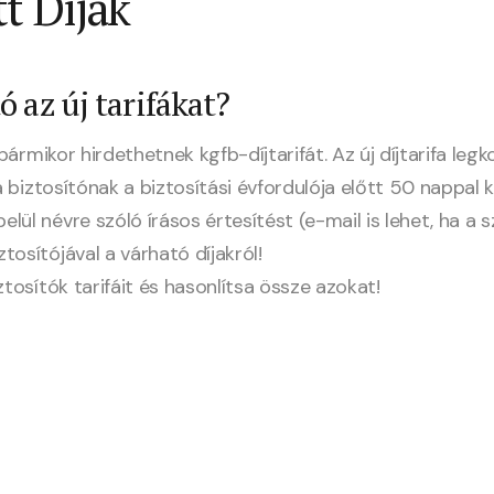
tt Díjak
ó az új tarifákat?
n bármikor hirdethetnek kgfb-díjtarifát. Az új díjtarifa l
 a biztosítónak a biztosítási évfordulója előtt 50 nappal 
lül névre szóló írásos értesítést (e-mail is lehet, ha a
osítójával a várható díjakról!
ztosítók tarifáit
és hasonlítsa össze azokat!