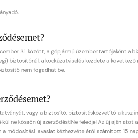
rányadó.
rződésemet?
ember 31. között, a gépjármű üzembentartójaként a bizto
legi) biztosítónál, a kockázatviselés kezdete a következő
biztosító nem fogadhat be.
erződésemet?
atványát, vagy a biztosító, biztosításközvetítő alkusz i
kül ne kössön új szerződést!Ne feledje! Az új ajánlatot a
 a módosítási javaslat kézhezvételétől számított 15 na