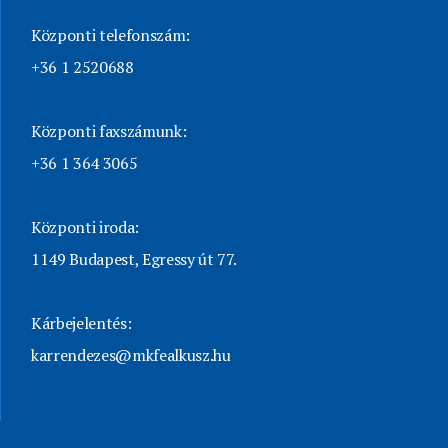
Központi telefonszám:
+36 1 2520688
Központi faxszámunk:
+36 1 364 3065
Központi iroda:
1149 Budapest, Egressy út 77.
Kárbejelentés:
karrendezes@mkfealkusz.hu