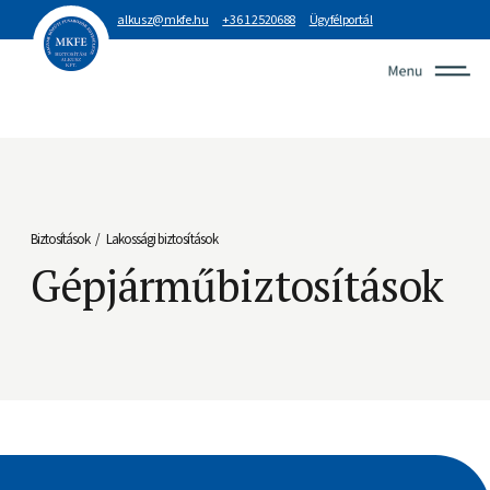
alkusz@mkfe.hu
+36 1 2520688
Ügyfélportál
Biztosítások
Lakossági biztosítások
/
Gépjárműbiztosítások