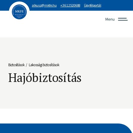
alkusz@mkfe.hu
+36 1 2520688
Ügyfélportál
Biztosítások
Lakossági biztosítások
/
Hajóbiztosítás