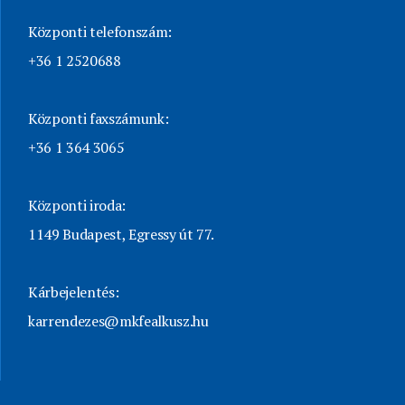
Központi telefonszám:
+36 1 2520688
Központi faxszámunk:
+36 1 364 3065
Központi iroda:
1149 Budapest, Egressy út 77.
Kárbejelentés:
karrendezes@mkfealkusz.hu